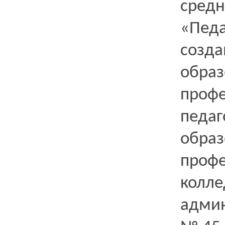
сре
«Педа
соз
обр
проф
педаг
обр
проф
колле
адми