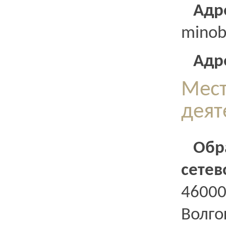
Ад
minob
Адр
Мест
деят
Обр
сетев
4600
Волго