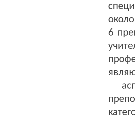
спец
окол
6 пре
учит
проф
явля
аспи
преп
катег