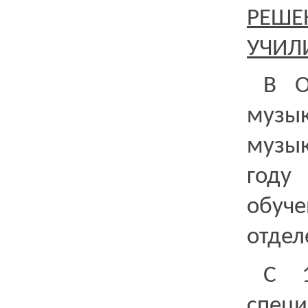
РЕШЕ
УЧИЛ
В О
музы
музык
году
обуче
отдел
С 1
спец