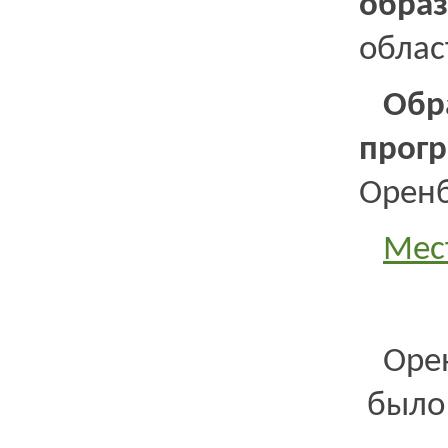
обра
област
Обр
прог
Оренб
Мес
Оре
было 