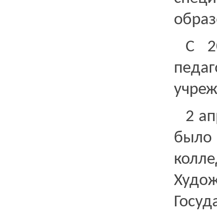
образ
С 2
педа
учреж
2 а
было 
колл
Худож
Госу