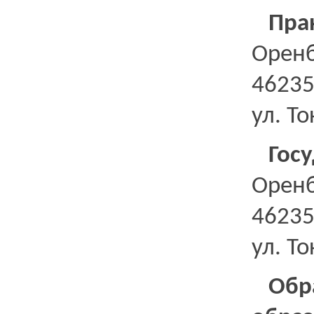
Пра
Оренб
46235
ул. Т
Гос
Оренб
46235
ул. Т
Обр