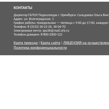
КОНТАКТЫ
Директор ГБПОУ Педколледж г. Оренбурга: Сальдаева Ольга Вик
Адрес: ул. Волгоградская, 1
График работы: понедельник — пятница с 9:00 до 17:00, каждую ч
Телефон: 8 (3532) 36-22-26, 36-04-70
Электронная почта:
spo36@mail.orb.ru
Телефон доверия: 8-800-2000-122
Карта проезда
Карта сайта
ЛИЦЕНЗИЯ на осуществлен
Политика конфиденциальности