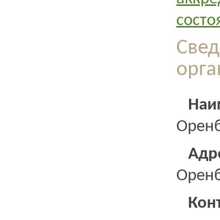
состо
Свед
орга
Наи
Оренб
Ад
Оренб
Кон