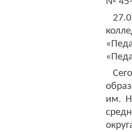
№ 45-
27.
колле
«Пе
«Педа
Сег
образ
им. Н
средн
округ