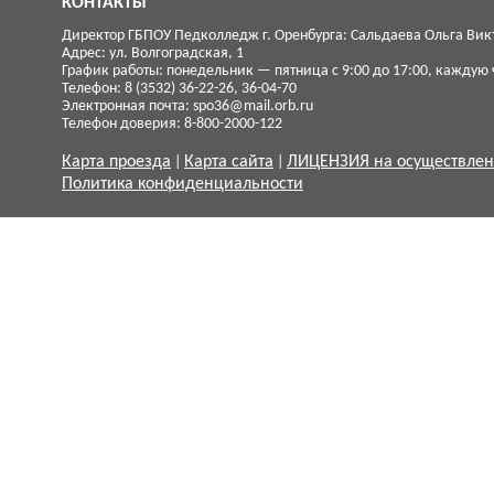
КОНТАКТЫ
Директор ГБПОУ Педколледж г. Оренбурга: Сальдаева Ольга Вик
Адрес: ул. Волгоградская, 1
График работы: понедельник — пятница с 9:00 до 17:00, каждую ч
Телефон: 8 (3532) 36-22-26, 36-04-70
Электронная почта:
spo36@mail.orb.ru
Телефон доверия: 8-800-2000-122
Карта проезда
Карта сайта
ЛИЦЕНЗИЯ на осуществлен
Политика конфиденциальности