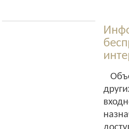
Инфо
бесп
инте
Объ
друг
входн
назн
досту