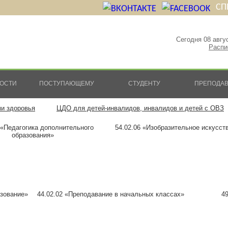
СП
Сегодня 08 авгу
Распи
ОСТИ
ПОСТУПАЮЩЕМУ
СТУДЕНТУ
ПРЕПОДА
ми здоровья
ЦДО для детей-инвалидов, инвалидов и детей с ОВЗ
 «Педагогика дополнительного
54.02.06 «Изобразительное искусст
образования»
азование»
44.02.02 «Преподавание в начальных классах»
4