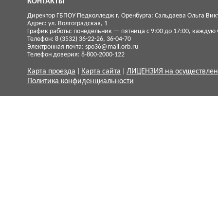
КОНТАКТЫ
Директор ГБПОУ Педколледж г. Оренбурга: Сальдаева Ольга Вик
Адрес: ул. Волгоградская, 1
График работы: понедельник — пятница с 9:00 до 17:00, каждую ч
Телефон: 8 (3532) 36-22-26, 36-04-70
Электронная почта:
spo36@mail.orb.ru
Телефон доверия: 8-800-2000-122
Карта проезда
Карта сайта
ЛИЦЕНЗИЯ на осуществлен
Политика конфиденциальности